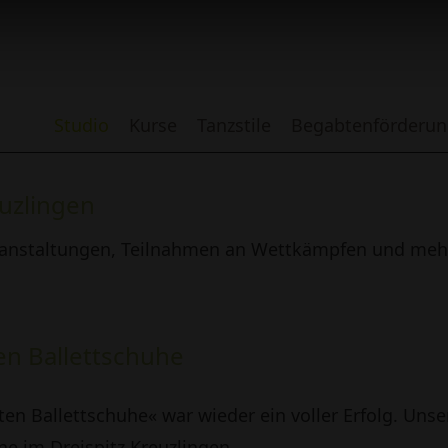
Studio
Kurse
Tanzstile
Begabtenförderun
euzlingen
ranstaltungen, Teilnahmen an Wettkämpfen und mehr
ten Ballettschuhe
en Ballettschuhe« war wieder ein voller Erfolg. Uns
ne im Dreispitz Kreuzlingen.