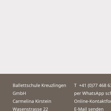
Ballettschule Kreuzlingen
T
+41 (0)77 468 6
GmbH
per WhatsApp sc
Carmelina Kirstein
Online-Kontaktfo
Wasenstrasse 22
E-Mail senden