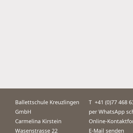
Ballettschule Kreuzlingen
T
+41 (0)77 468 6
GmbH
per WhatsApp sc
Carmelina Kirstein
Online-Kontaktfo
Wasenstrasse 22
E-Mail senden