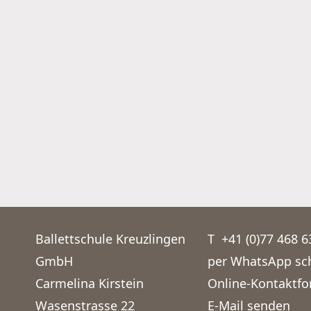
Ballettschule Kreuzlingen
T
+41 (0)77 468 6
GmbH
per WhatsApp sc
Carmelina Kirstein
Online-Kontaktfo
Wasenstrasse 22
E-Mail senden